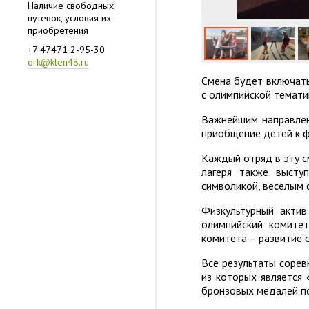
Наличие свободных
путевок, условия их
приобретения
+7 47471 2-95-30
ork@klen48.ru
Смена будет включать
с олимпийской темати
Важнейшим направлен
приобщение детей к фи
Каждый отряд в эту с
лагеря также высту
символикой, веселым 
Физкультурный акти
олимпийский комитет
комитета – развитие с
Все результаты сорев
из которых является
бронзовых медалей п