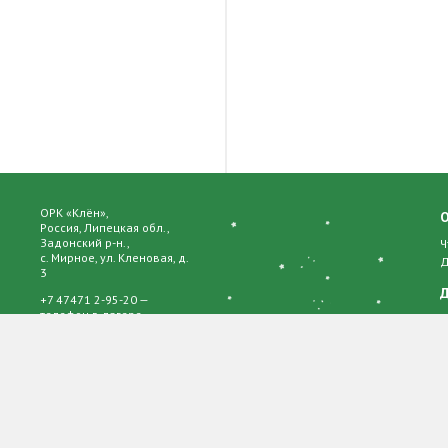
ОРК «Клён»,
Россия, Липецкая обл.,
Задонский р-н.,
Ч
с. Мирное, ул. Кленовая, д.
Д
3
Д
+7 47471 2-95-20 —
телефон в лагере
О
Р
© 2017 Все права
К
защищены
О
Ч
П
А