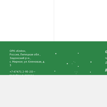
ОРК «Клён»,
Россия, Липецкая обл.,
Задонский р-н.,
Ч
с. Мирное, ул. Кленовая, д.
Д
3
Д
+7 47471 2-95-20 —
телефон в лагере
О
Р
© 2017 Все права
К
защищены
О
Ч
П
А