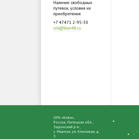
Наличие свободных
путевок, условия их
приобретения
+7 47471 2-95-30
ork@klen48.ru
ОРК «Клён»,
Россия, Липецкая обл.,
Задонский р-н.,
с. Мирное, ул. Кленовая, д.
3