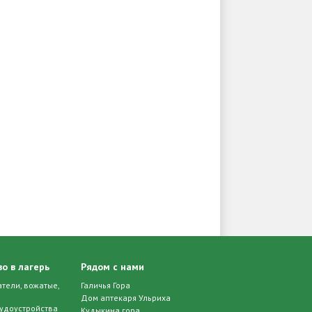
о в лагерь
Рядом с нами
тели, вожатые,
Галичья Гора
Дом аптекаря Ульриха
удоустройства
Кудыкина гора