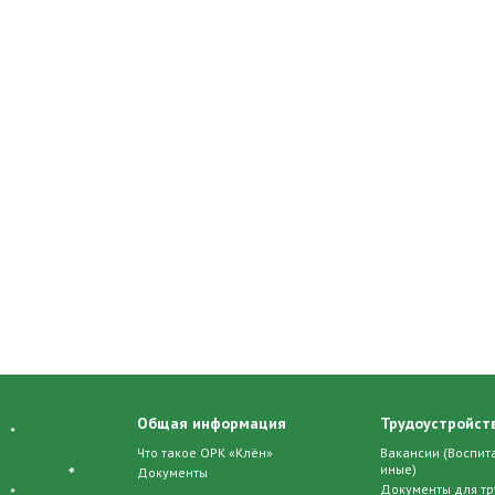
Общая информация
Трудоустройств
Что такое ОРК «Клён»
Вакансии (Воспита
иные)
Документы
Документы для тр