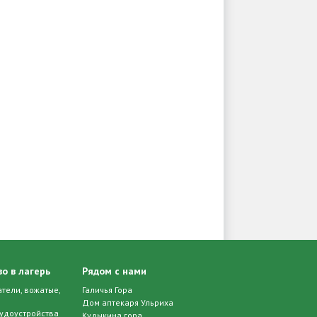
о в лагерь
Рядом с нами
тели, вожатые,
Галичья Гора
Дом аптекаря Ульриха
удоустройства
Кудыкина гора