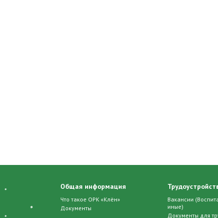
Общая информация
Трудоустройств
Что такое ОРК «Клён»
Вакансии (Воспита
иные)
Документы
Документы для тр