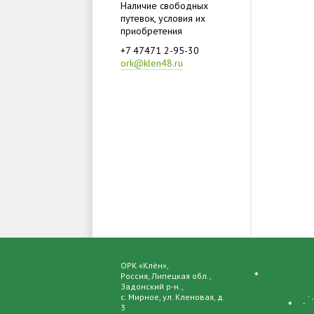
Наличие свободных
путевок, условия их
приобретения
+7 47471 2-95-30
ork@klen48.ru
ОРК «Клён»,
Россия, Липецкая обл.,
Задонский р-н.,
с. Мирное, ул. Кленовая, д.
3