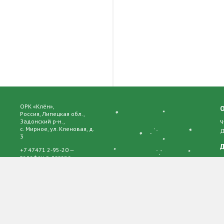
ОРК «Клён»,
Россия, Липецкая обл.,
Задонский р-н.,
Ч
с. Мирное, ул. Кленовая, д.
Д
3
Д
+7 47471 2-95-20 —
телефон в лагере
О
Р
© 2017 Все права
К
защищены
О
Ч
П
А